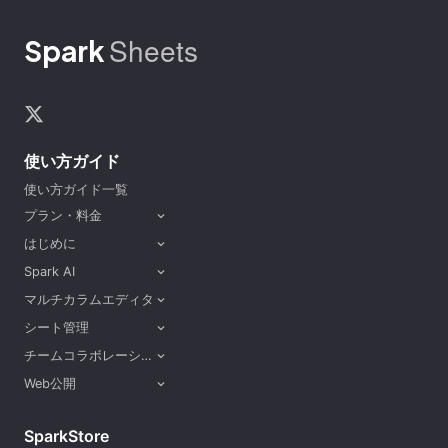
Sheets
Spark
使い方ガイド
使い方ガイド一覧
プラン・料金
expand_more
はじめに
expand_more
Spark AI
expand_more
マルチカラムエディタ
expand_more
シート管理
expand_more
チームコラボレーション
expand_more
Web公開
expand_more
SparkStore