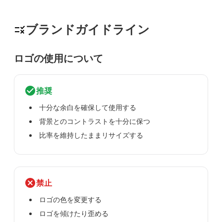
ブランドガイドライン
rule
ロゴの使用について
check_circle
推奨
十分な余白を確保して使用する
背景とのコントラストを十分に保つ
比率を維持したままリサイズする
cancel
禁止
ロゴの色を変更する
ロゴを傾けたり歪める