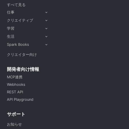
すべて見る
仕事
expand_more
クリエイティブ
expand_more
学習
expand_more
生活
expand_more
Spark Books
expand_more
クリエイター向け
開発者向け情報
MCP連携
Webhooks
REST API
API Playground
サポート
お知らせ