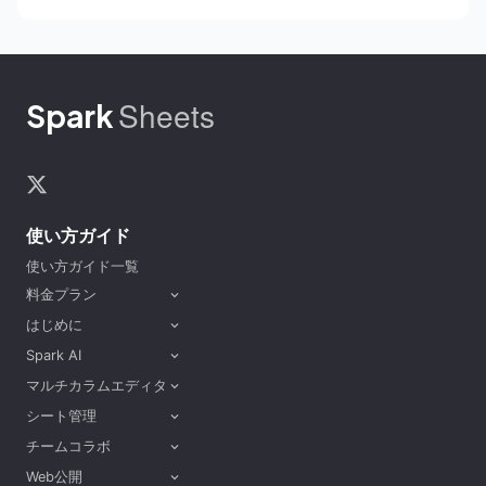
Sheets
Spark
使い方ガイド
使い方ガイド一覧
料金プラン
expand_more
はじめに
expand_more
Spark AI
expand_more
マルチカラムエディタ
expand_more
シート管理
expand_more
チームコラボ
expand_more
Web公開
expand_more