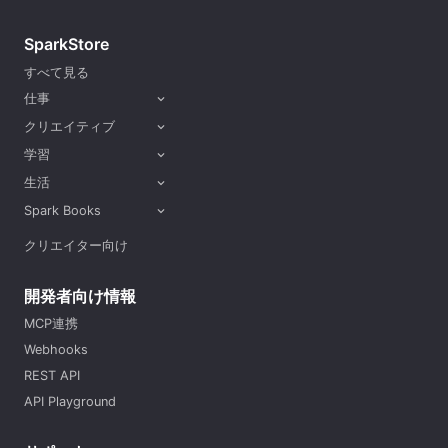
SparkStore
すべて見る
仕事
expand_more
クリエイティブ
expand_more
学習
expand_more
生活
expand_more
Spark Books
expand_more
クリエイター向け
開発者向け情報
MCP連携
Webhooks
REST API
API Playground