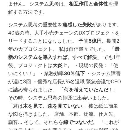
ません。 システム思考は、
相互作用と全体性
を理
解する方法です。
システム思考の重要性を
痛感した失敗
があります。
40歳の時、大手小売チェーンのDXプロジェクトを
リードすることになりました。 予算
5億円
、期間2
年の大プロジェクト。 私は自信満々でした。
「最
新のシステムを導入すれば、すべて解決」
でも1年
後、プロジェクトは
大炎上
。 ・現場の反発：「使
いにくい！」 ・業務効率
30%低下
・システム障害
が週に3回 ・優秀な店長が5名退職 緊急会議でCEO
に詰め寄られました。 「
何を考えていたんだ！
」
その時、システム思考の師匠に出会いました。
「君は
木を見て、森を見ていない
」 彼は紙に簡単
な図を描きました。 店舗、本部、物流、仕入先、
顧客... そして、それらを
線でつないだ
。 「これが