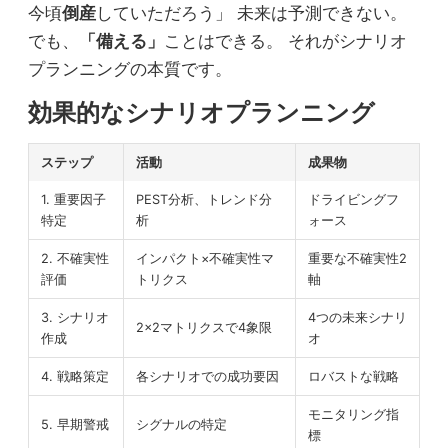
今頃
倒産
していただろう」 未来は予測できない。
でも、
「備える」
ことはできる。 それがシナリオ
プランニングの本質です。
効果的なシナリオプランニング
ステップ
活動
成果物
1. 重要因子
PEST分析、トレンド分
ドライビングフ
特定
析
ォース
2. 不確実性
インパクト×不確実性マ
重要な不確実性2
評価
トリクス
軸
3. シナリオ
4つの未来シナリ
2×2マトリクスで4象限
作成
オ
4. 戦略策定
各シナリオでの成功要因
ロバストな戦略
モニタリング指
5. 早期警戒
シグナルの特定
標