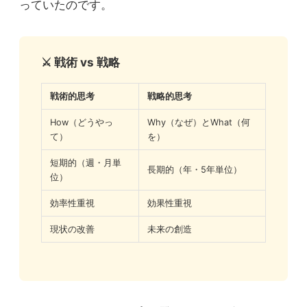
っていたのです。
⚔️ 戦術 vs 戦略
戦術的思考
戦略的思考
How（どうやっ
Why（なぜ）とWhat（何
て）
を）
短期的（週・月単
長期的（年・5年単位）
位）
効率性重視
効果性重視
現状の改善
未来の創造