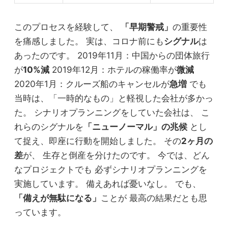
このプロセスを経験して、
「早期警戒」
の重要性
を痛感しました。 実は、コロナ前にも
シグナル
は
あったのです。 2019年11月：中国からの団体旅行
が
10%減
2019年12月：ホテルの稼働率が
微減
2020年1月：クルーズ船のキャンセルが
急増
でも
当時は、「一時的なもの」と軽視した会社が多かっ
た。 シナリオプランニングをしていた会社は、 こ
れらのシグナルを
「ニューノーマル」の兆候
とし
て捉え、即座に行動を開始しました。 その
2ヶ月の
差
が、 生存と倒産を分けたのです。 今では、どん
なプロジェクトでも 必ずシナリオプランニングを
実施しています。 備えあれば憂いなし。 でも、
「備えが無駄になる」
ことが 最高の結果だとも思
っています。