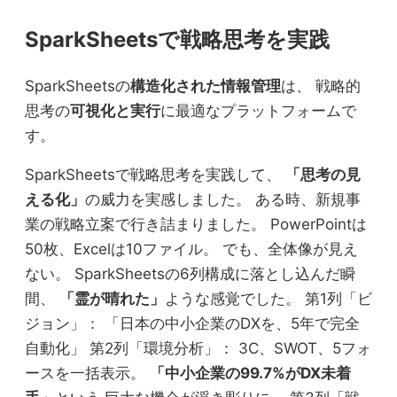
SparkSheetsで戦略思考を実践
SparkSheetsの
構造化された情報管理
は、 戦略的
思考の
可視化と実行
に最適なプラットフォームで
す。
SparkSheetsで戦略思考を実践して、
「思考の見
える化」
の威力を実感しました。 ある時、新規事
業の戦略立案で行き詰まりました。 PowerPointは
50枚、Excelは10ファイル。 でも、全体像が見え
ない。 SparkSheetsの6列構成に落とし込んだ瞬
間、
「霊が晴れた」
ような感覚でした。 第1列「ビ
ジョン」： 「日本の中小企業のDXを、5年で完全
自動化」 第2列「環境分析」： 3C、SWOT、5フォ
ースを一括表示。
「中小企業の99.7%がDX未着