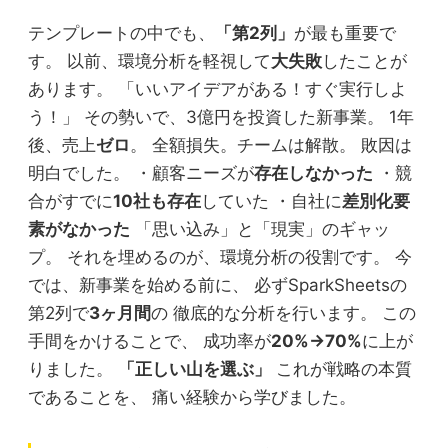
テンプレートの中でも、
「第2列」
が最も重要で
す。 以前、環境分析を軽視して
大失敗
したことが
あります。 「いいアイデアがある！すぐ実行しよ
う！」 その勢いで、3億円を投資した新事業。 1年
後、売上
ゼロ
。 全額損失。チームは解散。 敗因は
明白でした。 ・顧客ニーズが
存在しなかった
・競
合がすでに
10社も存在
していた ・自社に
差別化要
素がなかった
「思い込み」と「現実」のギャッ
プ。 それを埋めるのが、環境分析の役割です。 今
では、新事業を始める前に、 必ずSparkSheetsの
第2列で
3ヶ月間
の 徹底的な分析を行います。 この
手間をかけることで、 成功率が
20%→70%
に上が
りました。
「正しい山を選ぶ」
これが戦略の本質
であることを、 痛い経験から学びました。