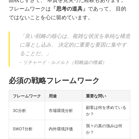
固執しすぎて、 本質を見失った経験もあります。
フレームワークは
「思考の道具」
であって、 目的
ではないことを心に留めています。
「良い戦略の核心は、複雑な状況を単純な構造
に落とし込み、 決定的に重要な要因に集中す
ることだ。」
- リチャード・ルメルト（戦略論の権威）
必須の戦略フレームワーク
フレームワーク
用途
重要な問い
顧客は何を求めている
3C分析
市場環境分析
か？
我々の真の強みは何
SWOT分析
内外環境評価
か？