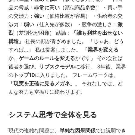
品の脅威：
非常に高い
（類似商品多数） ・買い手
の交渉力：
強い
（価格比較が容易） ・供給者の交
渉力：
弱い
（仕入先が多数） ・競争の激しさ：
激
烈
（差別化が困難） 結論：
「誰も利益を出せない
構造」
社長の顔が青ざめました。 「じゃあ、どう
すれば...」 私は提案しました。 「
業界を変える
か、
ゲームのルールを変える
かです」 その会社は
後者を選び、
サブスクモデル
に移行。 3年後、業界
の
トップ10
に入りました。 フレームワークは、
「現実を正確に見るメガネ」
。 それなしでは、ど
んな努力も空振りに終わります。
システム思考で全体を見る
現代の複雑な問題は、
単純な因果関係
では説明でき