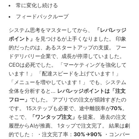
常に変化し続ける
フィードバックループ
システム思考をマスターしてから、
「レバレッジ
ポイント」
を見つけるが上手くなりました。 印象
的だったのは、あるスタートアップの支援。 フー
ドデリバリー企業で、成長が停滞していました。
CEOは必死でした。 「マーケティングを強化して
います！」 「配達スピードを上げています！」
「メニューを増やしています！」 でも、システム
全体を分析すると...
レバレッジポイントは「注文
フロー」
でした。 アプリでの注文が煩雑すぎたの
です。 15ステップも必要で、途中離脱率が
70%
。
そこで、
「ワンタップ注文」
を提案。 過去の注文
履歴からAIが推薦、 1タップで注文完了。 結果は劇
的でした： ・注文完了率：
30%→90%
・コンバー