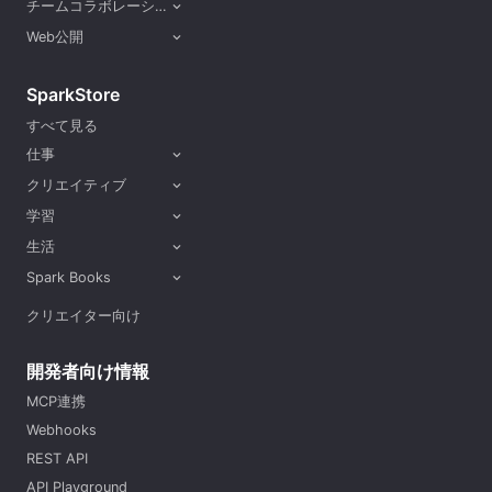
チームコラボレーション
expand_more
Web公開
expand_more
SparkStore
すべて見る
仕事
expand_more
クリエイティブ
expand_more
学習
expand_more
生活
expand_more
Spark Books
expand_more
クリエイター向け
開発者向け情報
MCP連携
Webhooks
REST API
API Playground