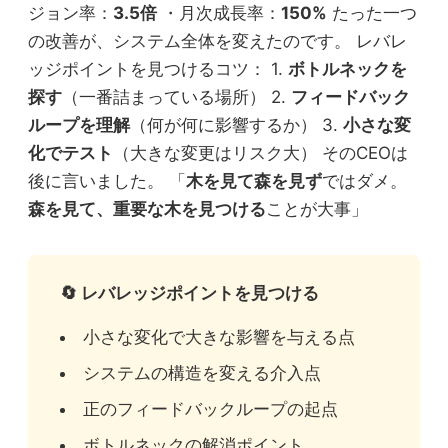
ジョン率：
3.5倍
・月次成長率：
150%
たった一つ
の改善が、システム全体を変えたのです。 レバレ
ッジポイントを見つけるコツ： 1.
ボトルネックを
探す
（一番詰まっている場所） 2.
フィードバック
ループを理解
（何が何に影響するか） 3.
小さな変
化でテスト
（大きな変更はリスク大） そのCEOは
後に言いました。 「
木を見て森を見ず
ではダメ。
森を見て、重要な木を見つける
ことが大事」
🔄 レバレッジポイントを見つける
小さな変化で大きな影響を与える点
システムの構造を変える介入点
正のフィードバックループの起点
ボトルネックの解消ポイント