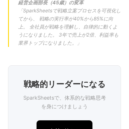
経営企画部長（45歳）の変革
「SparkSheetsで戦略立案プロセスを可視化し
てから、 戦略の実行率が40%から85%に向
上。 全社員が戦略を理解し、自律的に動くよ
うになりました。 3年で売上が2倍、利益率も
業界トップになりました。」
戦略的リーダーになる
SparkSheetsで、体系的な戦略思考
を身につけましょう