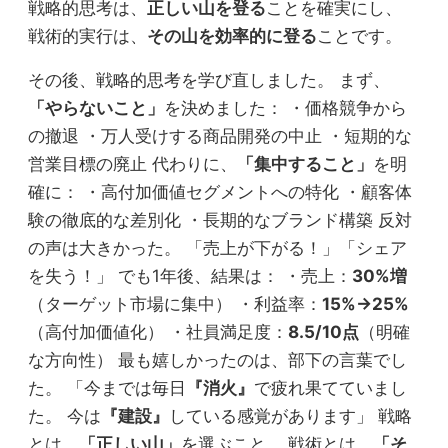
戦略的思考は、
正しい山を登る
ことを確実にし、
戦術的実行は、
その山を効率的に登る
ことです。
その後、戦略的思考を学び直しました。 まず、
「やらないこと」
を決めました： ・価格競争から
の撤退 ・万人受けする商品開発の中止 ・短期的な
営業目標の廃止 代わりに、
「集中すること」
を明
確に： ・高付加価値セグメントへの特化 ・顧客体
験の徹底的な差別化 ・長期的なブランド構築 反対
の声は大きかった。 「売上が下がる！」「シェア
を失う！」 でも1年後、結果は： ・売上：
30%増
（ターゲット市場に集中） ・利益率：
15%→25%
（高付加価値化） ・社員満足度：
8.5/10点
（明確
な方向性） 最も嬉しかったのは、部下の言葉でし
た。 「今までは毎日
『消火』
で疲れ果てていまし
た。 今は
『建設』
している感覚があります」 戦略
とは、
「正しい山」
を選ぶこと。 戦術とは、
「そ