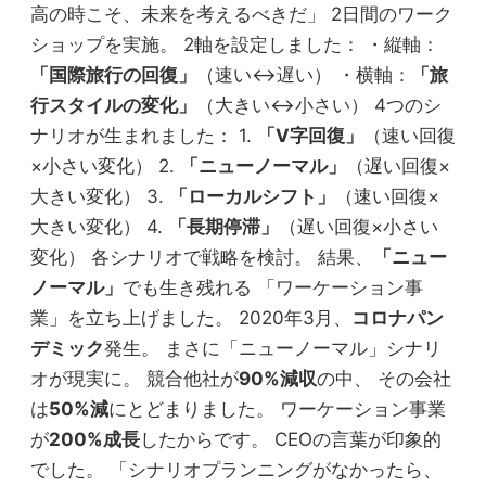
高の時こそ、未来を考えるべきだ」 2日間のワーク
ショップを実施。 2軸を設定しました： ・縦軸：
「国際旅行の回復」
（速い↔遅い） ・横軸：
「旅
行スタイルの変化」
（大きい↔小さい） 4つのシ
ナリオが生まれました： 1.
「V字回復」
（速い回復
×小さい変化） 2.
「ニューノーマル」
（遅い回復×
大きい変化） 3.
「ローカルシフト」
（速い回復×
大きい変化） 4.
「長期停滞」
（遅い回復×小さい
変化） 各シナリオで戦略を検討。 結果、
「ニュー
ノーマル」
でも生き残れる 「ワーケーション事
業」を立ち上げました。 2020年3月、
コロナパン
デミック
発生。 まさに「ニューノーマル」シナリ
オが現実に。 競合他社が
90%減収
の中、 その会社
は
50%減
にとどまりました。 ワーケーション事業
が
200%成長
したからです。 CEOの言葉が印象的
でした。 「シナリオプランニングがなかったら、