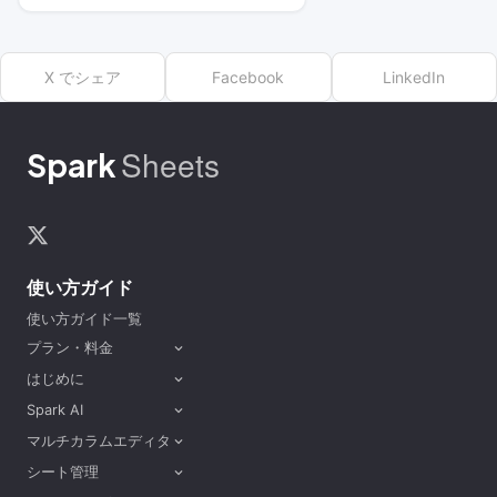
X でシェア
Facebook
LinkedIn
Sheets
Spark
使い方ガイド
使い方ガイド一覧
プラン・料金
expand_more
はじめに
expand_more
Spark AI
expand_more
マルチカラムエディタ
expand_more
シート管理
expand_more