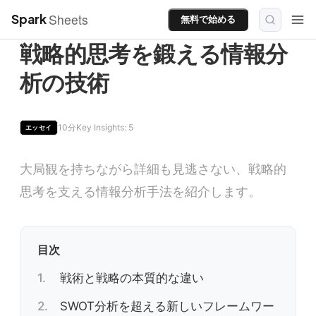
Sheets
Spark
無料で始める
戦略的思考を鍛える情報分
析の技術
10分
Key Insights: 5
エッセイ
大局観を持ちながら詳細も見逃さない、戦略的
思考を支える情報分析手法を紹介します。
目次
戦術と戦略の本質的な違い
SWOT分析を超える新しいフレームワー