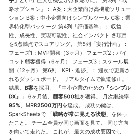
手」
という 巨大な機会が浮き彫りに。 第3列「戦
略オプション」： A案：大企業向け高機能ソリュー
ション B案：中小企業向けシンプルツール C案：業
界特化型パッケージ 第4列「評価基準」： 収益
性、成長性、実現可能性、社会インパクト 各項目
を5点満点でスコアリング。 第5列「実行計画」：
フェーズ1：MVP開発（3ヶ月） フェーズ2：パイ
ロット顧客獲得（6ヶ月） フェーズ3：スケール展
開（12ヶ月） 第6列「KPI・進捗」： 週次で更新さ
れるダッシュボード。 リアルタイムで軌道修正。
結果、
B案
を採用。 「中小企業のための
『シンプル
DX』
」 6ヶ月後、
顧客500社
を獲得。 月次継続率
95%
、MRR
2500万円
を達成。 成功の鍵は、
SparkSheetsで 「
戦略が常に見える状態
」を保っ
たこと。 チーム全員が同じ画面を見て、 同じ方向
を向いて走れた。 これが、最大の成功要因でし