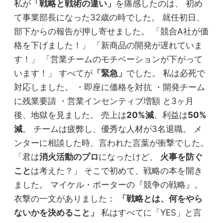
私が
「戦略と戦術の違い」
を痛感したのは、 初め
て事業部長になった32歳の時でした。 就任初日、
部下からの報告が押し寄せました。 「競合A社が価
格を下げました！」 「新商品の開発が遅れていま
す！」 「営業チームのモチベーションが下がって
います！」 すべてが
「緊急」
でした。 私は必死で
対応しました。 ・即座に価格を対抗 ・開発チーム
に残業要請 ・営業インセンティブ増額 と3ヶ月
後、地獄を見ました。 売上は
20%減
、利益は
50%
減
。 チームは疲弊し、優秀な人材が3名退職。 メ
ンターに相談した時、言われた言葉が衝撃でした。
「君は
消火活動のプロ
になったけど、
火事を防ぐ
こと
は考えた？」 そこで初めて、戦略の本を開き
ました。 マイケル・ポーターの『競争の戦略』。
衣撃の一文がありました：
「戦略とは、何をやら
ないかを決めること」
私はすべてに「YES」と言