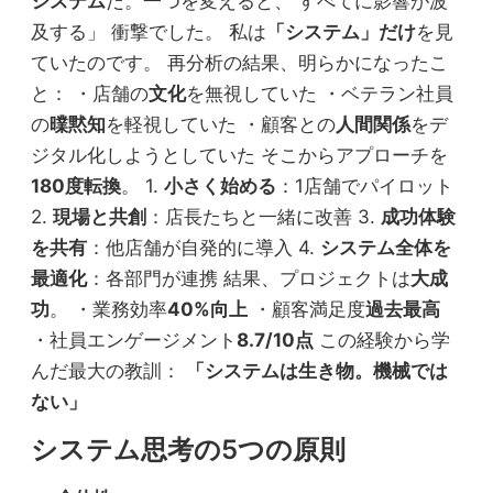
システム
だ。一つを変えると、 すべてに影響が波
及する」 衝撃でした。 私は
「システム」だけ
を見
ていたのです。 再分析の結果、明らかになったこ
と： ・店舗の
文化
を無視していた ・ベテラン社員
の
曗黙知
を軽視していた ・顧客との
人間関係
をデ
ジタル化しようとしていた そこからアプローチを
180度転換
。 1.
小さく始める
：1店舗でパイロット
2.
現場と共創
：店長たちと一緒に改善 3.
成功体験
を共有
：他店舗が自発的に導入 4.
システム全体を
最適化
：各部門が連携 結果、プロジェクトは
大成
功
。 ・業務効率
40%向上
・顧客満足度
過去最高
・社員エンゲージメント
8.7/10点
この経験から学
んだ最大の教訓：
「システムは生き物。機械では
ない」
システム思考の5つの原則