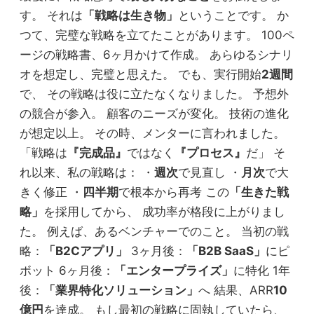
す。 それは
「戦略は生き物」
ということです。 か
つて、完璧な戦略を立てたことがあります。 100ペ
ージの戦略書、6ヶ月かけて作成。 あらゆるシナリ
オを想定し、完璧と思えた。 でも、実行開始
2週間
で、 その戦略は役に立たなくなりました。 予想外
の競合が参入。 顧客のニーズが変化。 技術の進化
が想定以上。 その時、メンターに言われました。
「戦略は
『完成品』
ではなく
『プロセス』
だ」 そ
れ以来、私の戦略は： ・
週次
で見直し ・
月次
で大
きく修正 ・
四半期
で根本から再考 この
「生きた戦
略」
を採用してから、 成功率が格段に上がりまし
た。 例えば、あるベンチャーでのこと。 当初の戦
略：
「B2Cアプリ」
3ヶ月後：
「B2B SaaS」
にピ
ボット 6ヶ月後：
「エンタープライズ」
に特化 1年
後：
「業界特化ソリューション」
へ 結果、ARR
10
億円
を達成。 もし最初の戦略に固執していたら、