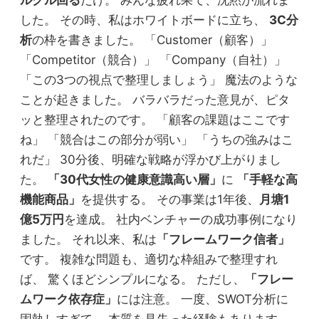
ルグル回る
だけ。 みんな疲れ果て、沈黙が流れま
した。 その時、私はホワイトボードに立ち、
3C分
析
の枠を書きました。 「Customer（顧客）」
「Competitor（競合）」 「Company（自社）」
「この3つの視点で整理しましょう」 魔法のような
ことが起きました。 バラバラだった意見が、ピタ
ッと整理されたのです。 「顧客の課題はここです
ね」 「競合はこの部分が弱い」 「うちの強みはこ
れだ」 30分後、明確な戦略が浮かび上がりまし
た。
「30代女性の健康意識高い層」
に
「手軽な高
機能商品」
を提供する。 その事業は1年後、
月塘1
億5万円
を達成。 社内ベンチャーの成功事例になり
ました。 それ以来、私は
「フレームワーク信者」
です。 複雑な問題も、適切な枠組みで整理すれ
ば、 驚くほどシンプルになる。 ただし、
「フレー
ムワーク依存症」
には注意。 一度、SWOT分析に