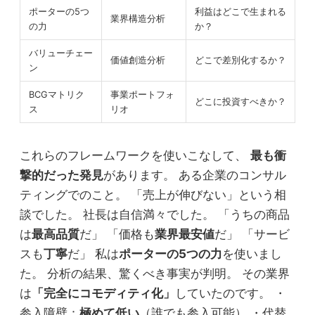
ポーターの5つ
利益はどこで生まれる
業界構造分析
の力
か？
バリューチェー
価値創造分析
どこで差別化するか？
ン
BCGマトリク
事業ポートフォ
どこに投資すべきか？
ス
リオ
これらのフレームワークを使いこなして、
最も衝
撃的だった発見
があります。 ある企業のコンサル
ティングでのこと。 「売上が伸びない」という相
談でした。 社長は自信満々でした。 「うちの商品
は
最高品質
だ」 「価格も
業界最安値
だ」 「サービ
スも
丁寧
だ」 私は
ポーターの5つの力
を使いまし
た。 分析の結果、驚くべき事実が判明。 その業界
は
「完全にコモディティ化」
していたのです。 ・
参入障壁：
極めて低い
（誰でも参入可能） ・代替