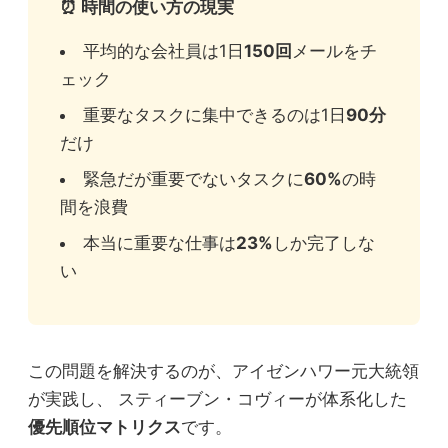
⏰ 時間の使い方の現実
平均的な会社員は1日
150回
メールをチ
ェック
重要なタスクに集中できるのは1日
90分
だけ
緊急だが重要でないタスクに
60%
の時
間を浪費
本当に重要な仕事は
23%
しか完了しな
い
この問題を解決するのが、アイゼンハワー元大統領
が実践し、 スティーブン・コヴィーが体系化した
優先順位マトリクス
です。