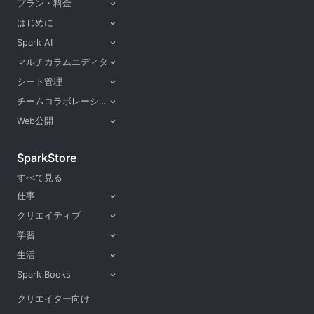
プラン・料金
expand_more
はじめに
expand_more
Spark AI
expand_more
マルチカラムエディタ
expand_more
シート管理
expand_more
チームコラボレーション
expand_more
Web公開
expand_more
SparkStore
すべて見る
仕事
expand_more
クリエイティブ
expand_more
学習
expand_more
生活
expand_more
Spark Books
expand_more
クリエイター向け