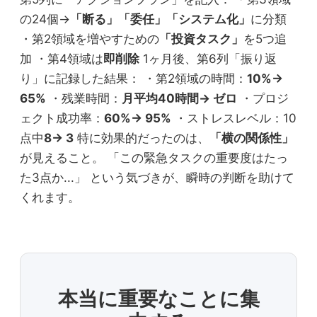
の24個→
「断る」「委任」「システム化」
に分類
・第2領域を増やすための
「投資タスク」
を5つ追
加 ・第4領域は
即削除
1ヶ月後、第6列「振り返
り」に記録した結果： ・第2領域の時間：
10%→
65%
・残業時間：
月平均40時間→ ゼロ
・プロジ
ェクト成功率：
60%→ 95%
・ストレスレベル：10
点中
8→ 3
特に効果的だったのは、
「横の関係性」
が見えること。 「この緊急タスクの重要度はたっ
た3点か...」 という気づきが、瞬時の判断を助けて
くれます。
本当に重要なことに集