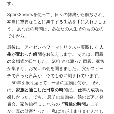
す。
SparkSheetsを使って、日々の雑務から解放され、
本当に重要なことに集中する生活を手に入れましょ
う。 あなたの時間は、あなたの人生そのものなの
ですから。
最後に、アイゼンハワーマトリクスを実践して
人
生が変わった瞬間
をお伝えします。 それは、両親
の金婚式の日でした。 50年連れ添った両親。家族
が集まり、お祝いの会を開きました。 父がスピー
チで言った言葉が、今でも心に刻まれています。
「50年を振り返って、一番の宝物は何か。 それ
は、
家族と過ごした日常の時間
だ。 仕事の成功も
嬉しかった。でも、 息子の運動会、娘のピアノ発
表会、家族旅行... これらの
『普通の時間』
こそ
が、真の財産だった」 私は涙が止まりませんでし