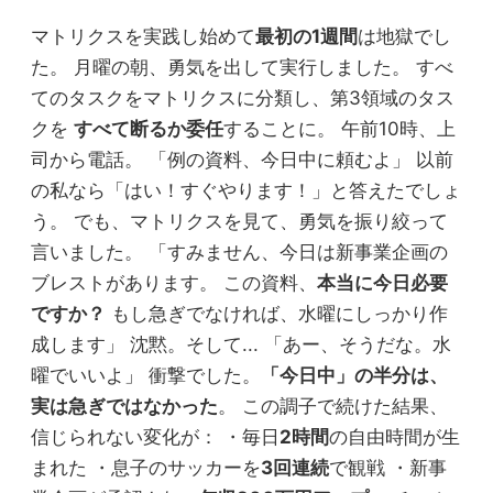
マトリクスを実践し始めて
最初の1週間
は地獄でし
た。 月曜の朝、勇気を出して実行しました。 すべ
てのタスクをマトリクスに分類し、第3領域のタス
クを
すべて断るか委任
することに。 午前10時、上
司から電話。 「例の資料、今日中に頼むよ」 以前
の私なら「はい！すぐやります！」と答えたでしょ
う。 でも、マトリクスを見て、勇気を振り絞って
言いました。 「すみません、今日は新事業企画の
ブレストがあります。 この資料、
本当に今日必要
ですか？
もし急ぎでなければ、水曜にしっかり作
成します」 沈黙。そして... 「あー、そうだな。水
曜でいいよ」 衝撃でした。
「今日中」の半分は、
実は急ぎではなかった
。 この調子で続けた結果、
信じられない変化が： ・毎日
2時間
の自由時間が生
まれた ・息子のサッカーを
3回連続
で観戦 ・新事