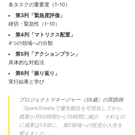
各タスクの重要度（1-10）
第3列「緊急度評価」
締切・緊急性（1-10）
第4列「マトリクス配置」
4つの領域への分類
第5列「アクションプラン」
具体的な対処法
第6列「振り返り」
実行結果と学び
プロジェクトマネージャー（38歳）の実践例
「SparkSheetsで優先順位を可視化してから、
残業が月60時間から10時間に減少。 それなの
に成果は1.5倍に。 第2領域への投資が人生を
変えました。」