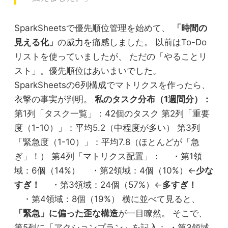
SparkSheetsで優先順位管理を始めて、
「時間の
見える化」
の威力を痛感しました。 以前はTo-Do
リストを使っていましたが、 ただの「やることリ
スト」。優先順位はあいまいでした。
SparkSheetsの6列構成でマトリクスを作ったら、
衣撃の事実が判明。
私のタスク分布（1週間分）：
第1列「タスク一覧」：42個のタスク 第2列「重要
度（1-10）」：平均5.2（中程度が多い） 第3列
「緊急度（1-10）」：平均7.8（ほとんどが「急
ぎ」！） 第4列「マトリクス配置」： ・第1領
域：6個（14%） ・第2領域：4個（10%）←
少な
すぎ！
・第3領域：24個（57%）←
多すぎ！
・第4領域：8個（19%） 横に並べて見ると、
「緊急」に偏った歪な構造
が一目瞭然。 そこで、
第5列に「アクションプラン」を記入： ・第3領域