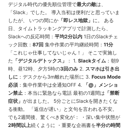
デジタル時代の優先順位管理で
最大の敵
は、
「Slack」でした。 導入当初は便利だと思っていま
したが、 いつの間にか
「即レス地獄」
に。 ある
日、タイムトラッキングアプリで計測したら、
Slackへの反応時間：
平均2分以内
1日のSlackチェ
ック回数：
87回
集中作業の平均継続時間：
11分
「これじゃ仕事してないじゃん！」 そこで実施し
た
「デジタルデトックス」
： 1.
Slackタイム
：朝9
時、昼12時、夕方5時の
3回のみ
2.
スマホは引き出
しに
：デスクから3m離れた場所に 3.
Focus Mode
必須
：集中作業中は全通知OFF 4.
「@」メンショ
ン禁止
：本当に緊急なら電話 最初の1週間は
「禁断
症状」
が出ました。 5分ごとにSlackを開きたくな
る衝動。 「返信が遅い」と文句を言われる不安。
でも2週間後、驚くべき変化が： ・深い集中状態が
2時間以上
続くように ・重要な企画書を
半分の時間