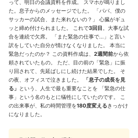
って、明日の会議資料を作成。 スマホが鳴りまし
た。息子からのメッセージでした。 「パパ、僕の
サッカーの試合、また来れないの？」 心臓がギュ
ッと締め付けられました。 これで
3回目
。大事な試
合を連続で欠席。 「また緊急の仕事で...」と言い
訳をしていた自分が情けなくなりました。 本当に
緊急だったのか？ この資料作成は、
2週間前
から依
頼されていたもの。 ただ、目の前の「緊急」に振
り回されて、先延ばしにし続けた結果でした。 そ
の夜、オフィスで泣きました。
「息子の成長を見
る」
という、人生で最も重要なことを 「緊急の仕
事」という名のもとに犠牲にしていたのです。 こ
の出来事が、私の時間管理を
180度変える
きっかけ
になりました。