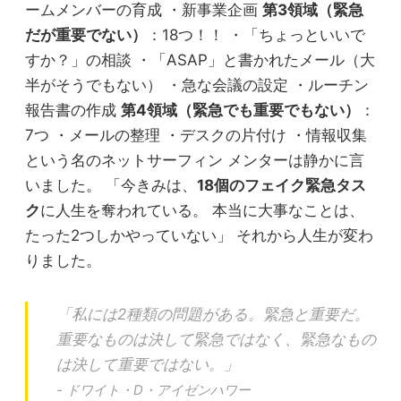
ームメンバーの育成 ・新事業企画
第3領域（緊急
だが重要でない）
：18つ！！ ・「ちょっといいで
すか？」の相談 ・「ASAP」と書かれたメール（大
半がそうでもない） ・急な会議の設定 ・ルーチン
報告書の作成
第4領域（緊急でも重要でもない）
：
7つ ・メールの整理 ・デスクの片付け ・情報収集
という名のネットサーフィン メンターは静かに言
いました。 「今きみは、
18個のフェイク緊急タス
ク
に人生を奪われている。 本当に大事なことは、
たった2つしかやっていない」 それから人生が変わ
りました。
「私には2種類の問題がある。緊急と重要だ。
重要なものは決して緊急ではなく、緊急なもの
は決して重要ではない。」
- ドワイト・D・アイゼンハワー