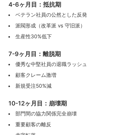
4-6ヶ月目：抵抗期
ベテラン社員の公然とした反発
派閥形成（改革派 vs 守旧派）
生産性30%低下
7-9ヶ月目：離脱期
優秀な中堅社員の退職ラッシュ
顧客クレーム激増
新規受注50%減
10-12ヶ月目：崩壊期
部門間の協力関係完全崩壊
重要顧客の離反