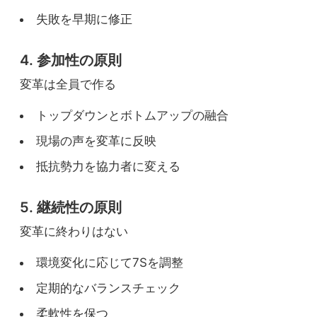
失敗を早期に修正
⋮
Style（スタイル）
4. 参加性の原則
リーダーシップスタイル
変革は全員で作る
参加型意思決定の導入
トップダウンとボトムアップの融合
現場の声を変革に反映
現場の声を重視
抵抗勢力を協力者に変える
段階的な権限委譲
5. 継続性の原則
変革度：50%
変革に終わりはない
✓ 社員の受容度：良好
環境変化に応じて7Sを調整
定期的なバランスチェック
⋮
Staff（人材）
柔軟性を保つ