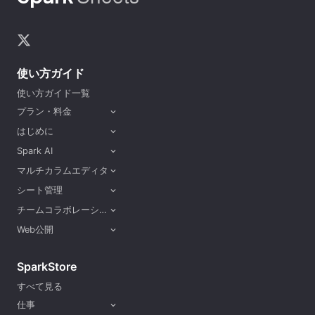
使い方ガイド
使い方ガイド一覧
プラン・料金
expand_more
はじめに
expand_more
Spark AI
expand_more
マルチカラムエディタ
expand_more
シート管理
expand_more
チームコラボレーション
expand_more
Web公開
expand_more
SparkStore
すべて見る
仕事
expand_more