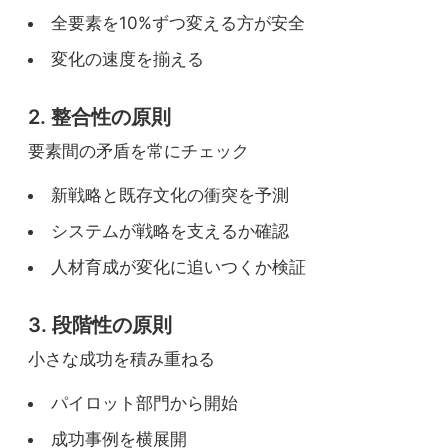
全要素を10%ずつ変える方が安全
⚠️ 更新遅れ - 優先度UP必要
変化の速度を揃える
⋮
Shared Values（価値観）
2. 整合性の原則
要素間の矛盾を常にチェック
価値観の進化
新戦略と既存文化の衝突を予測
伝統的価値観を尊重
システムが戦略を支えるか確認
人材育成が変化に追いつくか検証
新しい価値観を追加（革新性）
3. 段階性の原則
対話による相互理解促進中
小さな成功を積み重ねる
浸透度：45%
パイロット部門から開始
✓ 時間をかけて浸透中
成功事例を横展開