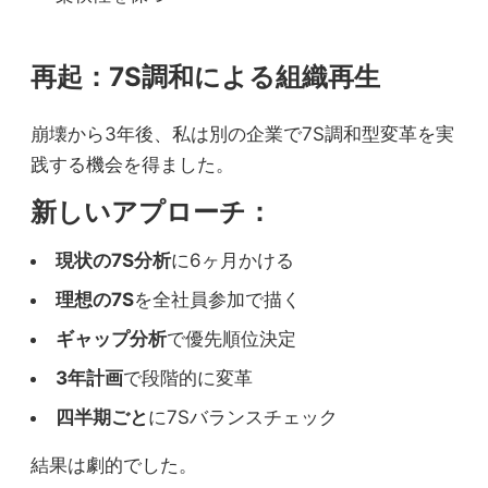
人材開発状況
再起：7S調和による組織再生
既存社員の再教育プログラム実施
崩壊から3年後、私は別の企業で7S調和型変革を実
新規採用は段階的に
践する機会を得ました。
メンター制度導入
新しいアプローチ：
スキル転換率：30%
現状の7S分析
に6ヶ月かける
⚠️ 教育投資の増額必要
理想の7S
を全社員参加で描く
ギャップ分析
で優先順位決定
3年計画
で段階的に変革
⋮
Skills（スキル）
四半期ごと
に7Sバランスチェック
組織能力の変化
結果は劇的でした。