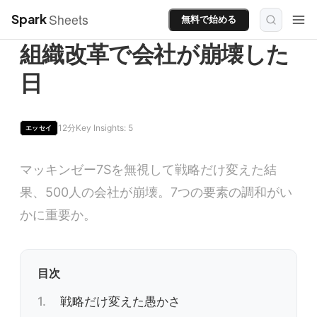
Sheets
Spark
無料で始める
組織改革で会社が崩壊した
日
12分
Key Insights: 5
エッセイ
マッキンゼー7Sを無視して戦略だけ変えた結
果、500人の会社が崩壊。7つの要素の調和がい
かに重要か。
目次
戦略だけ変えた愚かさ