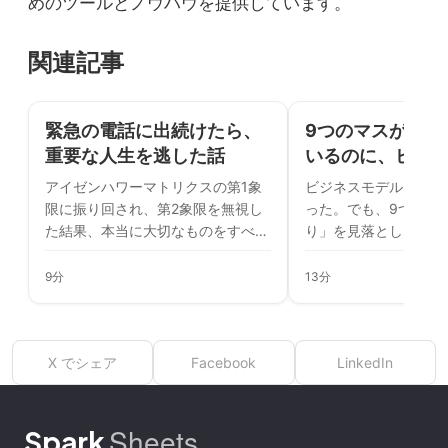
めのツールとノウハウを提供しています。
関連記事
緊急の電話に出続けたら、
9つのマスが全部
重要な人生を逃した話
いるのに、ビジ
した日
アイゼンハワーマトリクスの第1象
ビジネスモデルキャン
限に振り回され、第2象限を無視し
った。でも、9つのマ
た結果、本当に大切なものをすべて
り」を見落とした私は
失った。
った。
9分
13分
X でシェア
Facebook
LinkedIn
Sheets
Spark