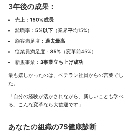
デジタルスキル：基礎レベル獲得
3年後の成果：
既存技術力：維持・活用
売上：
150%成長
離職率：
5%以下
（業界平均15%）
新旧スキルの融合進行中
顧客満足度：
過去最高
目標達成度：25%
従業員満足度：
85%
（変革前45%）
⚠️ 長期的視点で育成中
新規事業：
3事業立ち上げ成功
最も嬉しかったのは、ベテラン社員からの言葉でし
た。
「自分の経験が活かされながら、新しいことも学べ
る。こんな変革なら大歓迎です」
あなたの組織の7S健康診断