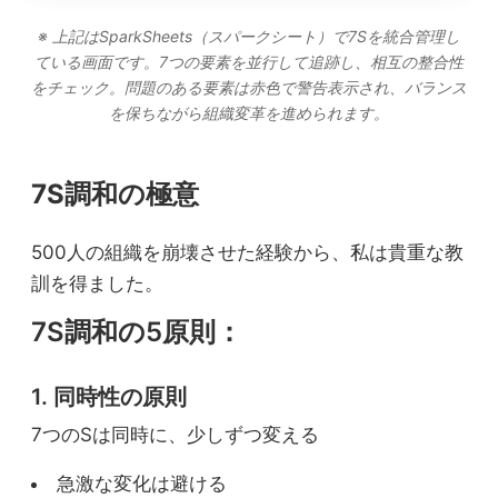
段階的なフラット化
※ 上記はSparkSheets（スパークシート）で7Sを統合管理し
進捗：40%
ている画面です。7つの要素を並行して追跡し、相互の整合性
をチェック。問題のある要素は赤色で警告表示され、バランス
⚠️ Systemsとの調整必要
を保ちながら組織変革を進められます。
7S調和の極意
⋮
Systems（システム）
500人の組織を崩壊させた経験から、私は貴重な教
システム更新状況
訓を得ました。
評価制度：ハイブリッド型導入
7S調和の5原則：
ITシステム：段階的クラウド化
1. 同時性の原則
7つのSは同時に、少しずつ変える
業務プロセス：部分的に自動化
進捗：35%
急激な変化は避ける