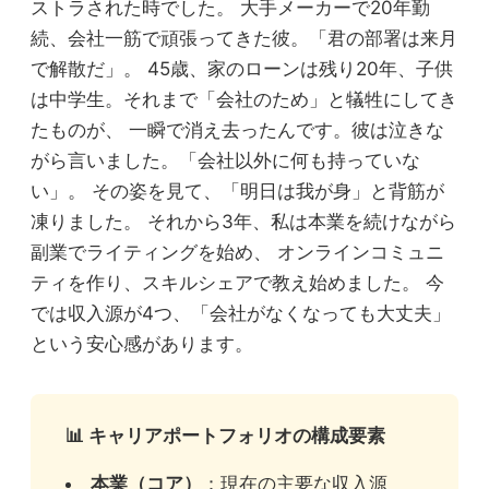
ストラされた時でした。 大手メーカーで20年勤
続、会社一筋で頑張ってきた彼。「君の部署は来月
で解散だ」。 45歳、家のローンは残り20年、子供
は中学生。それまで「会社のため」と犠牲にしてき
たものが、 一瞬で消え去ったんです。彼は泣きな
がら言いました。「会社以外に何も持っていな
い」。 その姿を見て、「明日は我が身」と背筋が
凍りました。 それから3年、私は本業を続けながら
副業でライティングを始め、 オンラインコミュニ
ティを作り、スキルシェアで教え始めました。 今
では収入源が4つ、「会社がなくなっても大丈夫」
という安心感があります。
📊 キャリアポートフォリオの構成要素
本業（コア）
：現在の主要な収入源