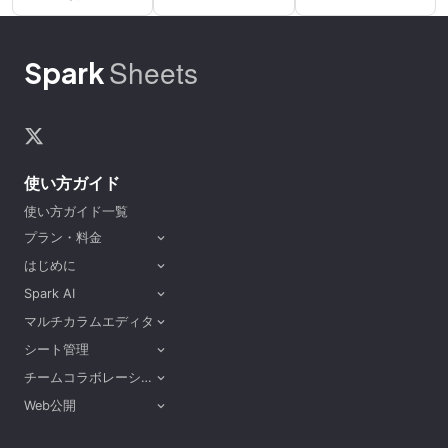
Sheets
Spark
使い方ガイド
使い方ガイド一覧
プラン・料金
expand_more
はじめに
expand_more
Spark AI
expand_more
マルチカラムエディタ
expand_more
シート管理
expand_more
チームコラボレーション
expand_more
Web公開
expand_more