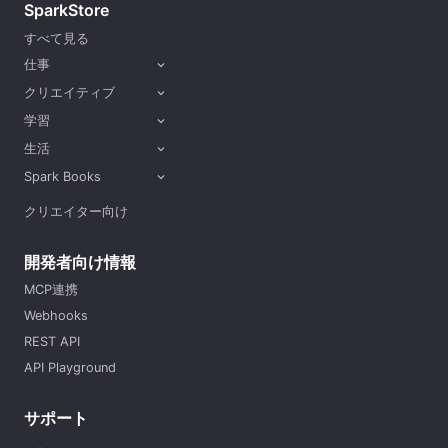
SparkStore
すべて見る
仕事
expand_more
クリエイティブ
expand_more
学習
expand_more
生活
expand_more
Spark Books
expand_more
クリエイター向け
開発者向け情報
MCP連携
Webhooks
REST API
API Playground
サポート