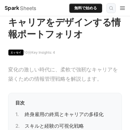
Sheets
Spark
無料で始める
キャリアをデザインする情
報ポートフォリオ
10分
Key Insights: 4
エッセイ
変化の激しい時代に、柔軟で強靭なキャリアを
築くための情報管理戦略を解説します。
目次
終身雇用の終焉とキャリアの多様化
スキルと経験の可視化戦略