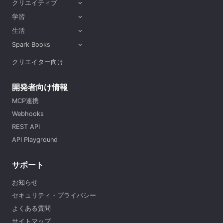
クリエイティブ
expand_more
学習
expand_more
生活
expand_more
Spark Books
expand_more
クリエイター向け
開発者向け情報
MCP連携
Webhooks
REST API
API Playground
サポート
お知らせ
セキュリティ・プライバシー
よくある質問
サイトマップ