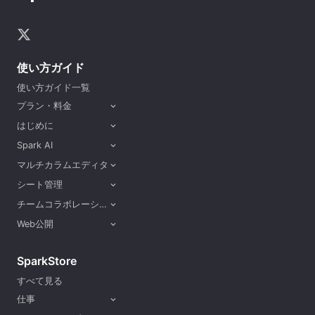
使い方ガイド
使い方ガイド一覧
プラン・料金
expand_more
はじめに
expand_more
Spark AI
expand_more
マルチカラムエディタ
expand_more
シート管理
expand_more
チームコラボレーション
expand_more
Web公開
expand_more
SparkStore
すべて見る
仕事
expand_more