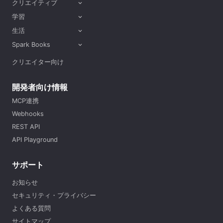
クリエイティブ
expand_more
学習
expand_more
生活
expand_more
Spark Books
expand_more
クリエイター向け
開発者向け情報
MCP連携
Webhooks
REST API
API Playground
サポート
お知らせ
セキュリティ・プライバシー
よくある質問
サイトマップ