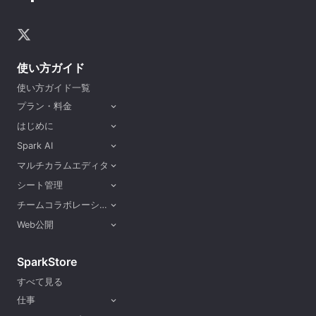
使い方ガイド
使い方ガイド一覧
プラン・料金
expand_more
はじめに
expand_more
Spark AI
expand_more
マルチカラムエディタ
expand_more
シート管理
expand_more
チームコラボレーション
expand_more
Web公開
expand_more
SparkStore
すべて見る
仕事
expand_more