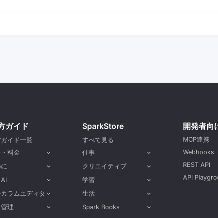
方ガイド
SparkStore
開発者向
MCP連携
方ガイド一覧
すべて見る
Webhooks
ン・料金
仕事
expand_more
expand_more
REST API
めに
クリエイティブ
expand_more
expand_more
API Playgro
 AI
学習
expand_more
expand_more
チカラムエディタ
生活
expand_more
expand_more
ト管理
Spark Books
expand_more
expand_more