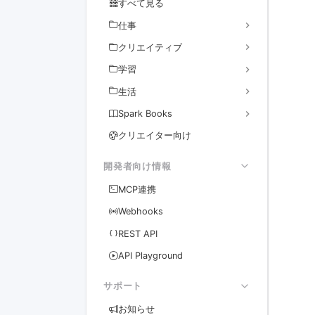
すべて見る
expand_more
仕事
expand_more
クリエイティブ
expand_more
学習
expand_more
生活
expand_more
Spark Books
クリエイター向け
開発者向け情報
MCP連携
Webhooks
REST API
API Playground
サポート
お知らせ