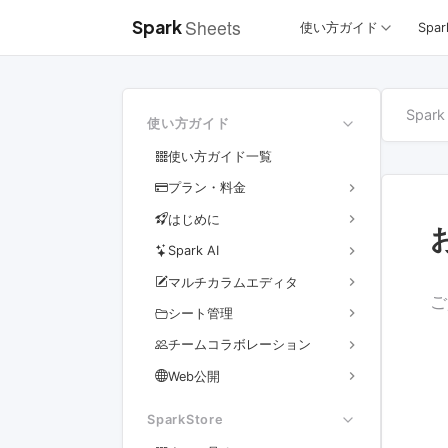
Sheets
Spark
使い方ガイド
Spar
Spark
使い方ガイド
使い方ガイド一覧
expand_more
プラン・料金
expand_more
はじめに
expand_more
Spark AI
expand_more
マルチカラムエディタ
ご
expand_more
シート管理
expand_more
チームコラボレーション
expand_more
Web公開
SparkStore